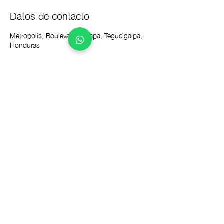
Datos de contacto
Metropolis, Boulevard Suyapa, Tegucigalpa,
Honduras
CUSTOMER CARE
Políticas de envío >
Políticas de devolución >
COMO COMPRAR EN TLB >
Formas de Pago >
Formulario de retención
>
Formulario de adhesivo >