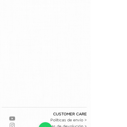
Condominios Metrópolis, Torre 1,
Piso 12, Suite 11212
Honduras, Tegucigalpa.
PRODUCTOS & ACADEMIA
Tel. +
504 9578-9117
RESERVACIÓN DE CITAS
Tel.
+504 9691-6081
Escríbenos:
info@tlb.hn
CUSTOMER CARE
Políticas de envío >
Políticas de devolución >