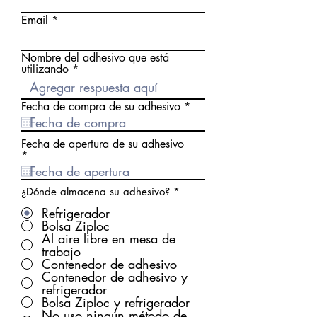
Email
Nombre del adhesivo que está
utilizando
r
Fecha de compra de su adhesivo
*
e
q
u
Fecha de apertura de su adhesivo
i
r
*
r
e
e
q
d
u
¿Dónde almacena su adhesivo?
*
i
r
Refrigerador
e
Bolsa Ziploc
d
Al aire libre en mesa de
trabajo
Contenedor de adhesivo
Contenedor de adhesivo y
refrigerador
Bolsa Ziploc y refrigerador
No uso ningún método de