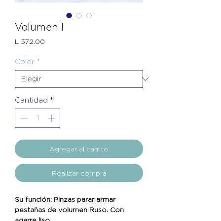
Volumen I
Precio
L 372.00
Color
*
Cantidad
*
Agregar al carrito
Realizar compra
Su función: Pinzas parar armar
pestañas de volumen Ruso. Con
agarre liso