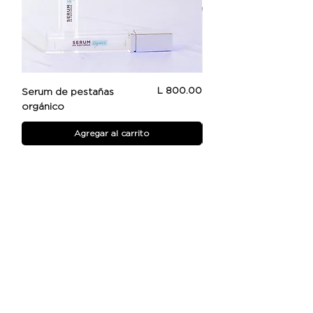
Precio
L 800.00
Serum de pestañas
Beauty Booster
orgánico
Agregar al carrito