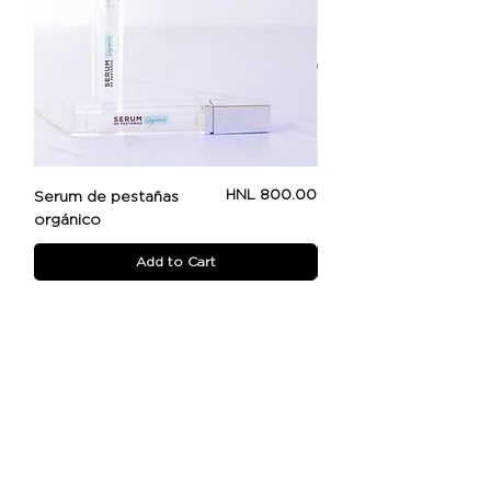
Price
HNL 800.00
Serum de pestañas
Beauty Booster
orgánico
Add to Cart