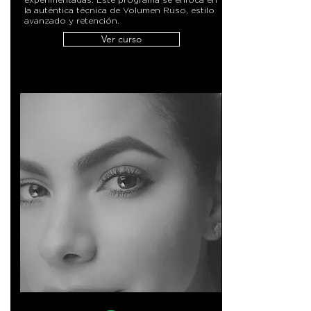
la auténtica técnica de Volumen Ruso, estilo
avanzado y retención.
Ver curso