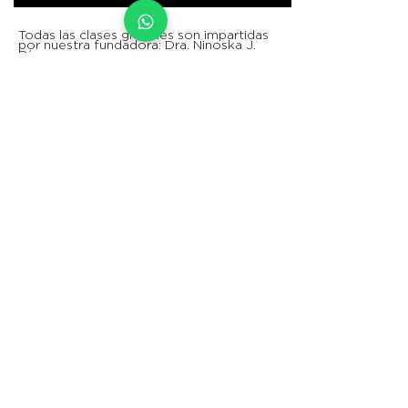
Todas las clases grupales son impartidas
por nuestra fundadora: Dra. Ninoska J.
Díaz.
All group classes are taught by our in-
house trainer: Dra. Ninoska J Díaz.
CUSTOMER CARE
Políticas de envío >
Políticas de devolución >
COMO COMPRAR EN TLB >
Formas de Pago >
Formulario de retención
>
Formulario de adhesivo >
VISITA NUESTRA TIENDA:
Honduras, Tegucigalpa.
Edificio Metrópolis, Torre 1,
Piso 12, Suite 11212