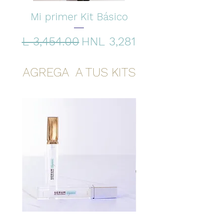
Mi primer Kit Básico
Regular Price
Sale Price
HNL 3,454.00
HNL 3,281.00
AGREGA A TUS KITS