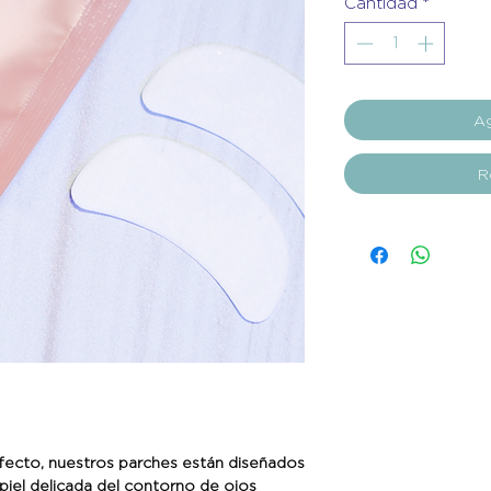
Cantidad
*
Ag
R
erfecto, nuestros parches están diseñados
piel delicada del contorno de ojos