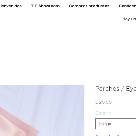
Bienvenidos
TLB Showroom
Comprar productos
Conócen
Hay un
Parches / Ey
Precio
L 20.00
Color
*
Elegir