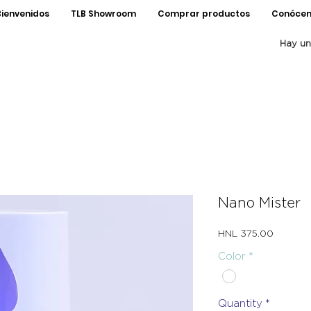
Bienvenidos
TLB Showroom
Comprar productos
Conócen
Hay un
Nano Mister
Price
HNL 375.00
Color
*
Quantity
*