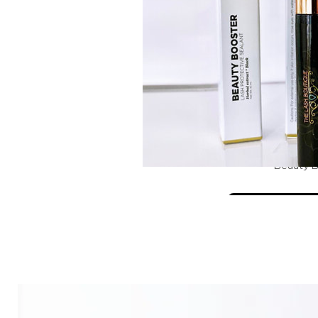
Beauty 
View D