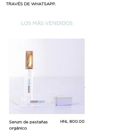
TRAVÉS DE WHATSAPP.
LOS MÁS VENDIDOS
Price
HNL 800.00
Serum de pestañas
Beauty Booster
orgánico