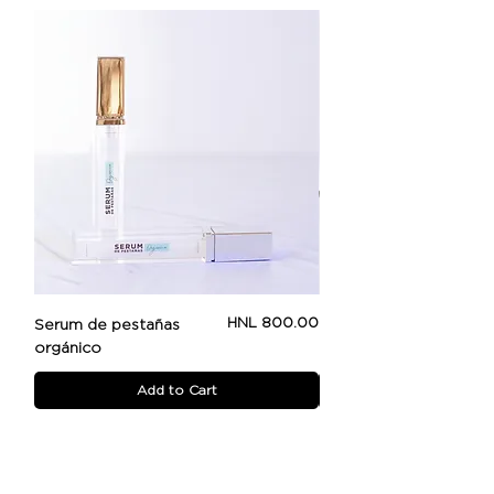
Price
HNL 800.00
Serum de pestañas
Beauty Booster
orgánico
Add to Cart