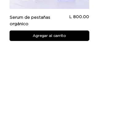
Precio
L 800.00
Serum de pestañas
Beauty Booster
orgánico
Agregar al carrito