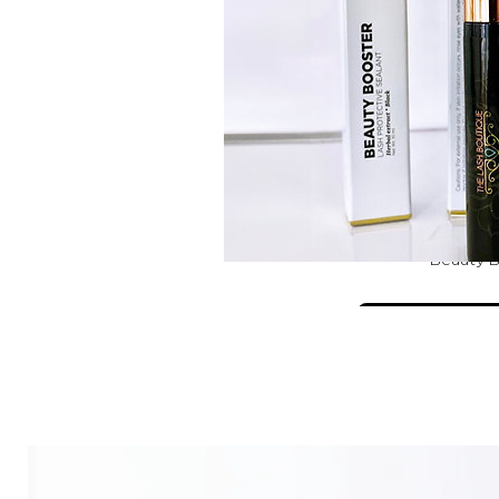
Beauty 
View D