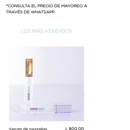
*CONSULTA EL PRECIO DE MAYOREO A
TRAVÉS DE WHATSAPP.
LOS MÁS VENDIDOS
Precio
L 800.00
Serum de pestañas
Beauty Booster