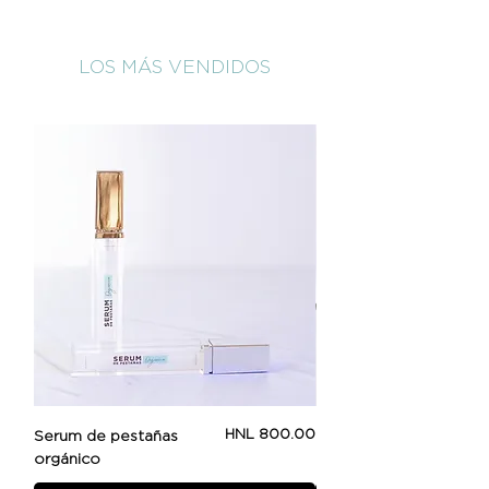
LOS MÁS VENDIDOS
Price
HNL 800.00
Serum de pestañas
Beauty Booster
orgánico