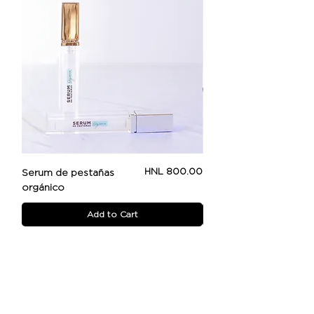
Price
HNL 800.00
Serum de pestañas
Beauty Booster
orgánico
Add to Cart